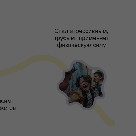
Стал агрессивным,
грубым, применяет
физическую силу
исим
джетов