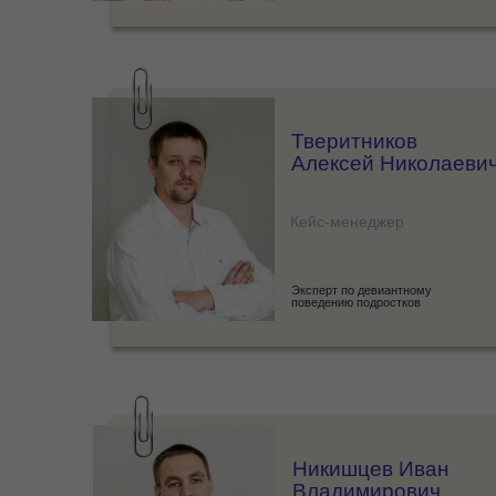
Тверитников
Алексей Николаеви
Кейс-менеджер
Эксперт по девиантному
поведению подростков
Никишцев Иван
Владимирович