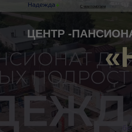
С чем помогаем
ЦЕНТР -ПАНСИОНА
«
бе