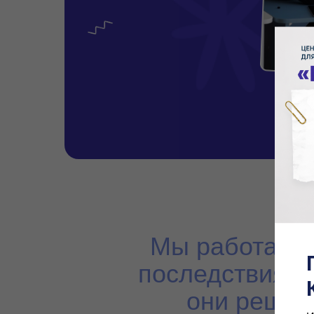
Мы работаем 
последствиями
они решаю