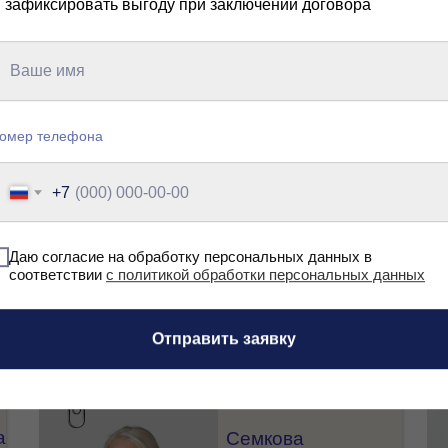
 зафиксировать выгоду при заключении договора
ма и направить подростка в путь к развитию,
 психологической поддержкой и индивидуальн
Бесплатная консультация.
омер телефона
+7
Даю согласие на обработку персональных данных в
Мы объединя
соответствии
с политикой обработки персональных данных
ННЫЕ
организации 
и индивидуал
Отправить заявку
а
Семкова