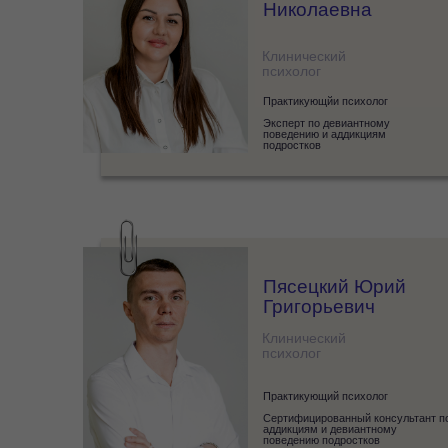
Николаевна
Клинический
психолог
Практикующйи психолог
Эксперт по девиантному
поведению и аддикциям
подростков
Пясецкий Юрий
Григорьевич
Клинический
психолог
Практикующий психолог
Сертифицированный консультант п
аддикциям и девиантному
поведению подростков