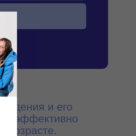
ведения и его
 как эффективно
м возрасте.