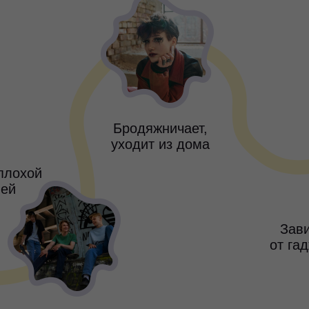
Бродяжничает,
уходит из дома
плохой
ией
Зав
от га