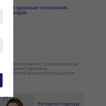
 учебе и здоровым отношениям.
ым подходом.
ем профессионалов с большим опытом
и проведения групповых
ьных занятий для детей и подростков
Володина Надежда